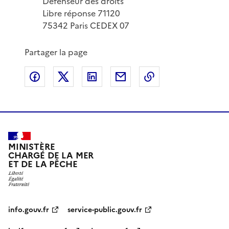
Défenseur des droits
Libre réponse 71120
75342 Paris CEDEX 07
Partager la page
Partager sur Facebook
Partager sur X
Partager sur LinkedIn
Partager par email
Copier le lien de 
MINISTÈRE
CHARGÉ DE LA MER
ET DE LA PÊCHE
info.gouv.fr
service-public.gouv.fr